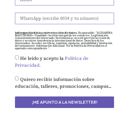
Información Básica en Protección de Datos.
Responsable: “ALEJANDRA
MARTÍN PAIS». Finalidad: Gestión integral de los contactos. Legitimación:
Consentimiento del interesado. Destinatarios: no está prevista la cesión de
datos y no existe transferencia internacional de datos. Derechos de los
interesados: Acceder, rectificar, suprimir, oponerse, portabilidad y limitación
del tratamiento. Información Adicional: Ver la Política de Privacidad en el
apartado correspondiente
He leído y acepto la
Política de
Privacidad.
Quiero recibir información sobre
educación, talleres, promociones, campus...
¡ME APUNTO A LA NEWSLETTER!